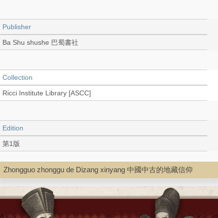
Publisher
Ba Shu shushe 巴蜀書社
Collection
Ricci Institute Library [ASCC]
Edition
第1版
Zhongguo zhonggu de Dizang xinyang 中國中古的地藏信仰
Language
Chinese 中文[簡體]