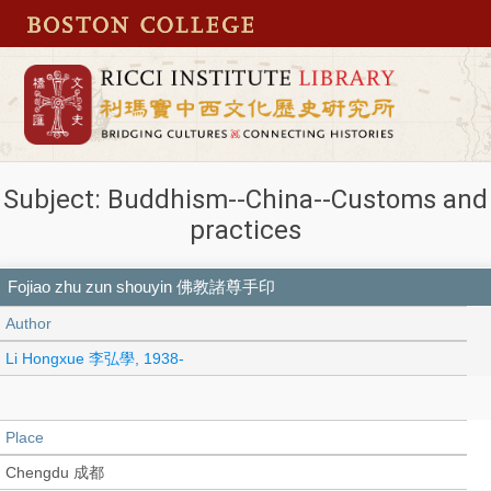
Subject: Buddhism--China--Customs and
practices
Fojiao zhu zun shouyin 佛教諸尊手印
Author
Li Hongxue 李弘學, 1938-
Place
Chengdu 成都