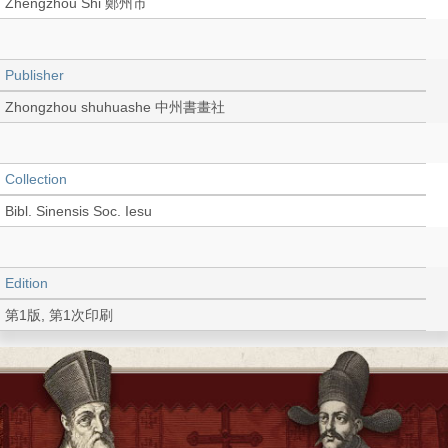
Zhengzhou Shi 鄭州市
Publisher
Zhongzhou shuhuashe 中州書畫社
Collection
Bibl. Sinensis Soc. Iesu
Edition
第1版, 第1次印刷
Language
Chinese 中文[簡體]