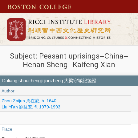
Subject: Peasant uprisings--China--
Henan Sheng--Kaifeng Xian
Daliang shouchengji jianzheng 大梁守城記箋證
Author
Zhou Zaijun 周在浚, b. 1640
Liu Yi’an 劉益安, fl. 1979-1993
Place