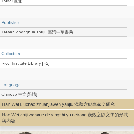
Taibei 臺北
Publisher
Taiwan Zhonghua shuju 臺灣中華書局
Collection
Ricci Institute Library [F2]
Language
Chinese 中文[繁體]
Han Wei Liuchao zhuanjiawen yanjiu 漢魏六朝專家文研究
Han Wei zhiji wenxue de xingshi yu neirong 漢魏之際文學的形式
Type
與內容
Book