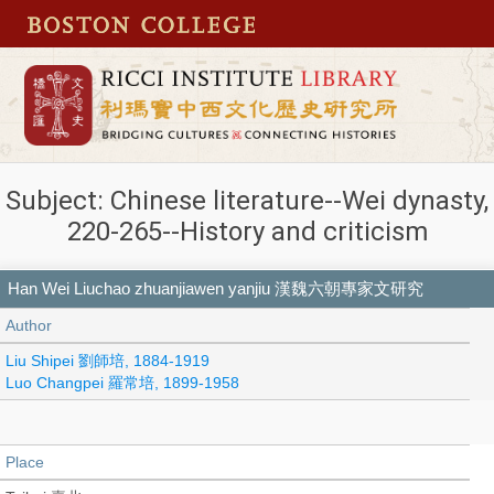
Subject: Chinese literature--Wei dynasty,
220-265--History and criticism
Han Wei Liuchao zhuanjiawen yanjiu 漢魏六朝專家文研究
Author
Liu Shipei 劉師培, 1884-1919
Luo Changpei 羅常培, 1899-1958
Place