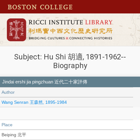
Subject: Hu Shi 胡適, 1891-1962--
Biography
Jindai ershi jia pingzhuan 近代二十家評傳
Author
Wang Senran 王森然, 1895-1984
Place
Beiping 北平