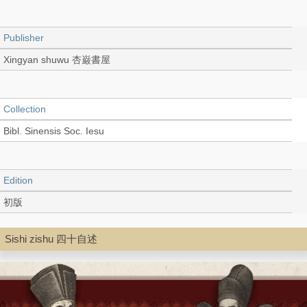
Publisher
Xingyan shuwu 杏巌書屋
Collection
Bibl. Sinensis Soc. Iesu
Edition
初版
Sishi zishu 四十自述
Language
Chinese 中文[繁體]