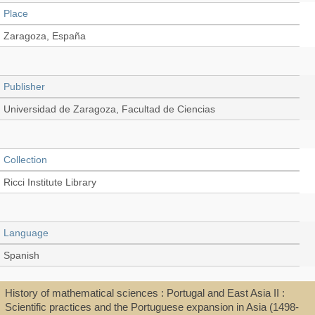
Place
Zaragoza, España
Publisher
Universidad de Zaragoza, Facultad de Ciencias
Collection
Ricci Institute Library
Language
Spanish
History of mathematical sciences : Portugal and East Asia II :
Type
Scientific practices and the Portuguese expansion in Asia (1498-