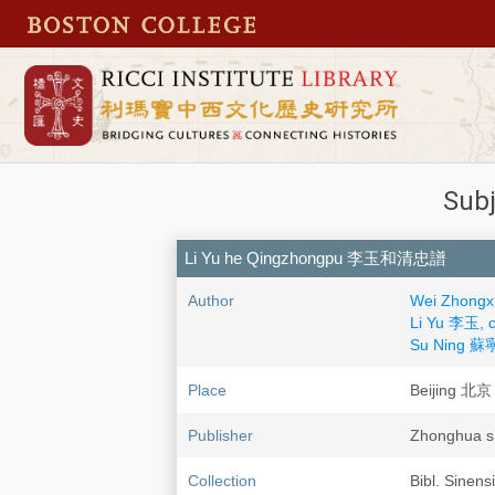
Sub
Li Yu he Qingzhongpu 李玉和清忠譜
Author
Wei Zhong
Li Yu 李玉, c
Su Ning 蘇寧,
Place
Beijing 北京
Publisher
Zhonghua
Collection
Bibl. Sinens