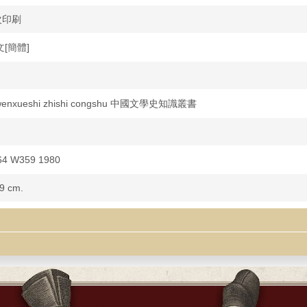
次印刷
中文[簡體]
wenxueshi zhishi congshu 中國文學史知識叢書
64 W359 1980
19 cm.
玉和 " Qingzhongpu 清忠譜" / Su Ning zhu 蘇寧著.
liographical references.