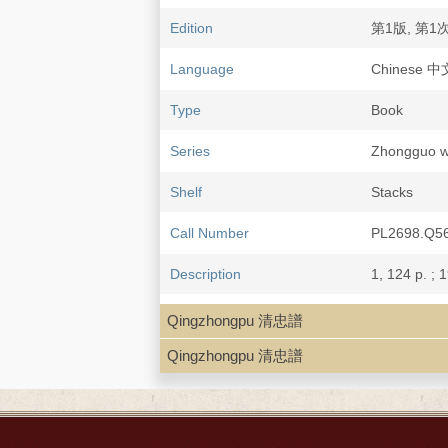
Edition
第1版, 第1
Language
Chinese 
Type
Book
Series
Zhongguo 
Shelf
Stacks
Call Number
PL2698.Q5
Description
1, 124 p. ; 
Note
Li Yu he 李
Qingzhongpu 清忠譜
Includes bib
Qingzhongpu 清忠譜