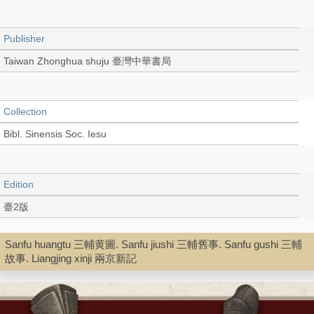
Publisher
Taiwan Zhonghua shuju 臺灣中華書局
Collection
Bibl. Sinensis Soc. Iesu
Edition
臺2版
Sanfu huangtu 三輔黄圖. Sanfu jiushi 三輔舊事. Sanfu gushi 三輔
Language
故事. Liangjing xinji 兩京新記
Chinese 中文[繁體]