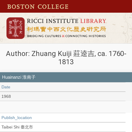
Author: Zhuang Kuiji 莊逵吉, ca. 1760-
1813
Huainanzi 淮南子
Date
1968
Publish_location
Taibei Shi 臺北市