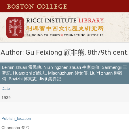
Author: Gu Feixiong 顧非熊, 8th/9th cent.
Leimin zhuan 雷民傳. Niu Yingzhen zhuan 牛應貞傳. Sanmengji 三
夢記. Huanxizhi 幻戲志. Miaonüzhuan 妙女傳. Liu Yi zhuan 柳毅
傳. Boyizhi 博異志. Jiyiji 集異記
Date
1939
Publish_location
Changsha 長沙