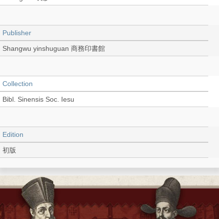
Publisher
Shangwu yinshuguan 商務印書館
Collection
Bibl. Sinensis Soc. Iesu
Edition
初版
Language
Chinese 中文[繁體]