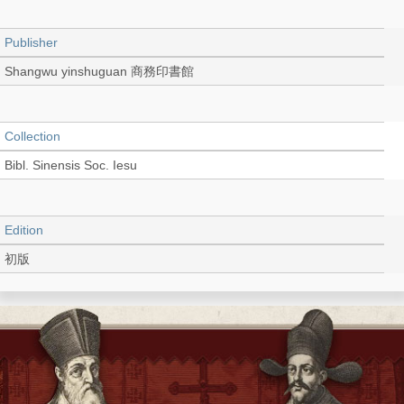
Publisher
Shangwu yinshuguan 商務印書館
Collection
Bibl. Sinensis Soc. Iesu
Edition
初版
Language
Chinese 中文[繁體]