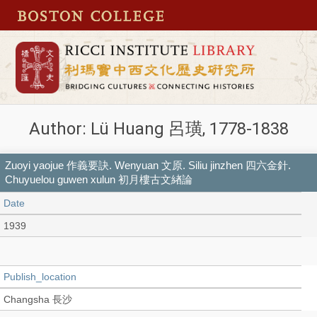
Author: Lü Huang 呂璜, 1778-1838
Zuoyi yaojue 作義要訣. Wenyuan 文原. Siliu jinzhen 四六金針.
Chuyuelou guwen xulun 初月樓古文緖論
Date
1939
Publish_location
Changsha 長沙