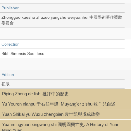
Publisher
Zhongguo xueshu zhuzuo jiangzhu weiyuanhui 中國學術著作獎助
委員會
Collection
Bibl. Sinensis Soc. Iesu
Edition
初版
Piping Zhong de lishi 批評中的歷史
Yu Youren nianpu 于右任年譜. Muyang'er zishu 牧羊兒自述
Language
Yuan Shikai yu Wuxu zhengbian 袁世凱與戊戌政變
Chinese 中文[繁體]
Yuanmingyuan xingwang shi 圓明園興亡史. A History of Yuan
Ming Yuan