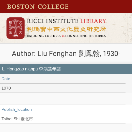
Author: Liu Fenghan 劉鳳翰, 1930-
Li Hongzao nianpu 李鴻藻年譜
Date
1970
Publish_location
Taibei Shi 臺北市