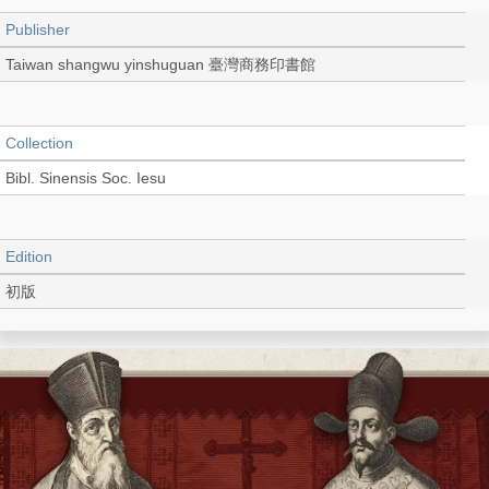
Publisher
Taiwan shangwu yinshuguan 臺灣商務印書館
Collection
Bibl. Sinensis Soc. Iesu
Edition
初版
Language
Chinese 中文[繁體]
Record_type