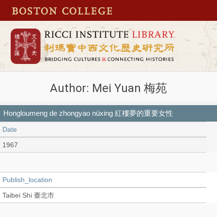
Author: Mei Yuan 梅苑
Hongloumeng de zhongyao nüxing 紅樓夢的重要女性
Date
1967
Publish_location
Taibei Shi 臺北市