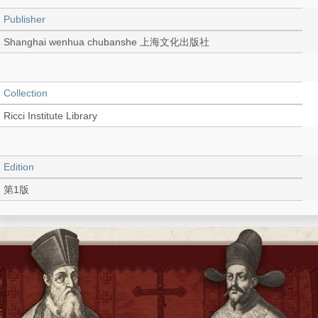
Publisher
Shanghai wenhua chubanshe 上海文化出版社
Collection
Ricci Institute Library
Edition
第1版
Language
Chinese 中文[繁體]
Record_type