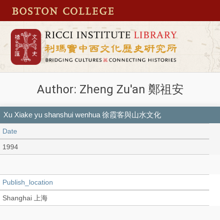
Author: Zheng Zu'an 鄭祖安
Xu Xiake yu shanshui wenhua 徐霞客與山水文化
Date
1994
Publish_location
Shanghai 上海