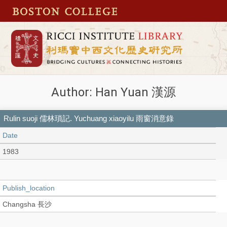
Author: Han Yuan 漢源
Rulin suoji 儒林瑣記. Yuchuang xiaoyilu 雨窗消意錄
Date
1983
Publish_location
Changsha 長沙