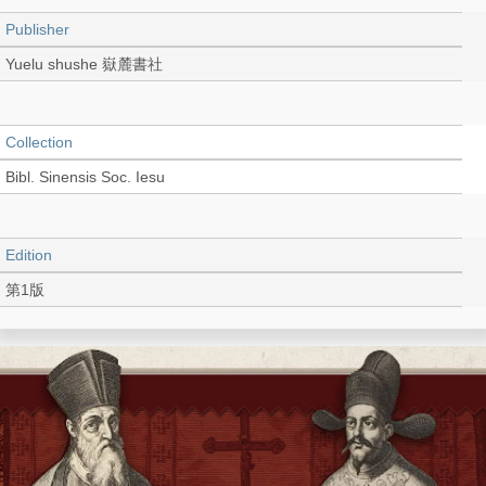
Publisher
Yuelu shushe 嶽麓書社
Collection
Bibl. Sinensis Soc. Iesu
Edition
第1版
Language
Chinese 中文[簡體]
Record_type