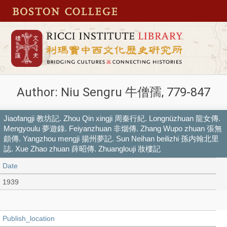
Author: Niu Sengru 牛僧孺, 779-847
Jiaofangji 教坊記. Zhou Qin xingji 周秦行紀. Longnüzhuan 龍女傳.
Mengyoulu 夢遊錄. Feiyanzhuan 非烟傳. Zhang Wupo zhuan 張無
頗傳. Yangzhou mengji 揚州夢記. Sun Neihan beilizhi 孫内翰北里
誌. Xue Zhao zhuan 薛昭傳. Zhuanglouji 妝樓記
Date
1939
Publish_location