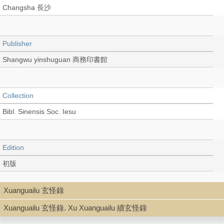
Changsha 長沙
Publisher
Shangwu yinshuguan 商務印書館
Collection
Bibl. Sinensis Soc. Iesu
Edition
初版
Xuanguailu 玄怪錄
Language
Xuanguailu 玄怪錄. Xu Xuanguailu 續玄怪錄
Chinese 中文[繁體]