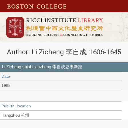
Author: Li Zicheng 李自成, 1606-1645
Li Zicheng shishi xinzheng 李自成史事新證
Date
1985
Publish_location
Hangzhou 杭州