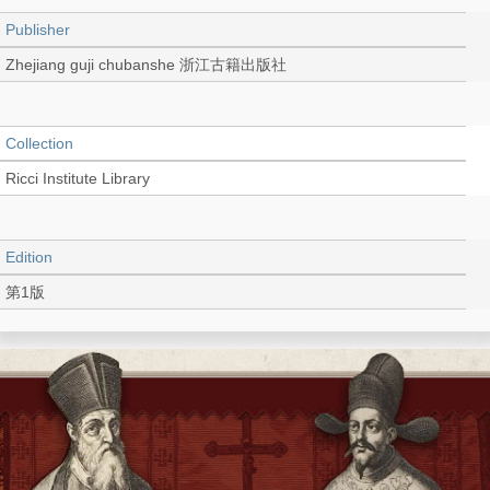
Publisher
Zhejiang guji chubanshe 浙江古籍出版社
Collection
Ricci Institute Library
Edition
第1版
Language
Chinese 中文[簡體]
Record_type