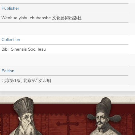
Publisher
Wenhua yishu chubanshe 文化藝術出版社
Collection
Bibl. Sinensis Soc. Iesu
Edition
北京第1版, 北京第1次印刷
Language
Chinese 中文[簡體]
Record_type