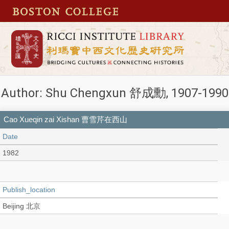
Author: Shu Chengxun 舒成勳, 1907-1990
Cao Xueqin zai Xishan 曹雪芹在西山
Date
1982
Publish_location
Beijing 北京