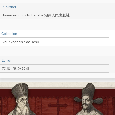
Publisher
Hunan renmin chubanshe 湖南人民出版社
Collection
Bibl. Sinensis Soc. Iesu
Edition
第1版, 第1次印刷
Language
Chinese 中文[簡體]
Record_type