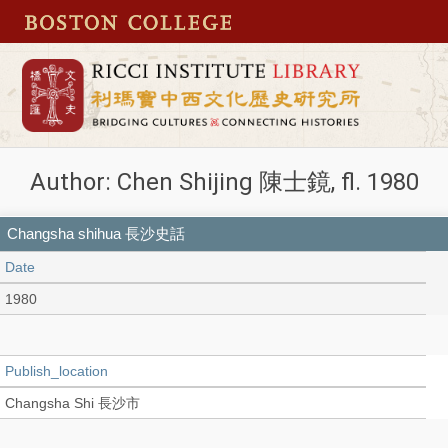
Author: Chen Shijing 陳士鏡, fl. 1980
Changsha shihua 長沙史話
Date
1980
Publish_location
Changsha Shi 長沙市