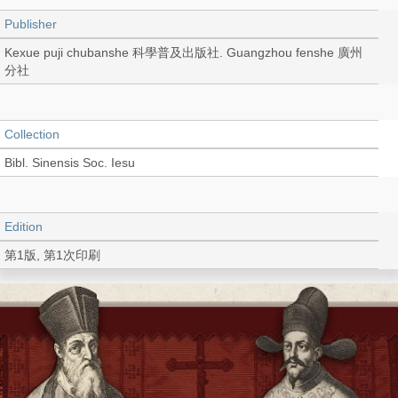
Publisher
Kexue puji chubanshe 科學普及出版社. Guangzhou fenshe 廣州
分社
Collection
Bibl. Sinensis Soc. Iesu
Edition
第1版, 第1次印刷
Language
Chinese 中文[簡體]