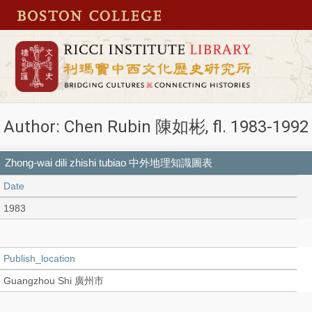
Author: Chen Rubin 陳如彬, fl. 1983-1992
Zhong-wai dili zhishi tubiao 中外地理知識圖表
Date
1983
Publish_location
Guangzhou Shi 廣州市