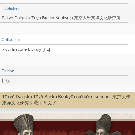
Publisher
Tōkyō Daigaku Tōyō Bunka Kenkyūjo 東京大學東洋文化研究所
Collection
Ricci Institute Library [FL]
Edition
初版
Tōkyō Daigaku Tōyō Bunka Kenkyūjo zō kōkotsu monji 東京大學
Language
東洋文化硏究所蔵甲骨文字
Japanese
Record_type