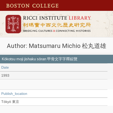
Author: Matsumaru Michio 松丸道雄
Kōkotsu moji jishaku sōran 甲骨文字字釋綜覽
Date
1993
Publish_location
Tōkyō 東京