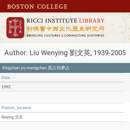
Author: Liu Wenying 劉文英, 1939-2005
Xingzhan yu mengzhan 星占與夢占
Date
1992
Publish_location
Beijing 北京