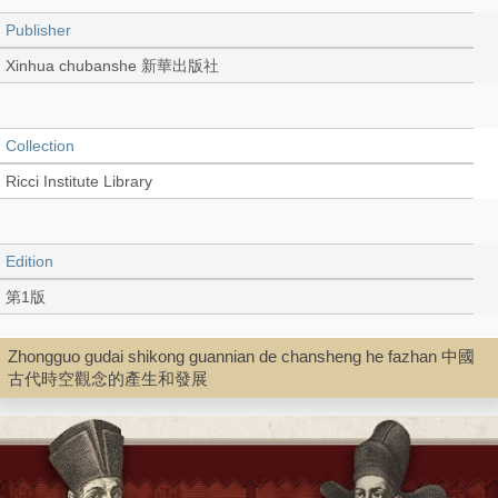
Publisher
Xinhua chubanshe 新華出版社
Collection
Ricci Institute Library
Edition
第1版
Zhongguo gudai shikong guannian de chansheng he fazhan 中國
Language
古代時空觀念的產生和發展
Chinese 中文[簡體]
Record_type